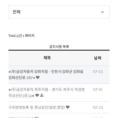
전체
Total 9건
1 페이지
공지사항 목록
제목
날짜
07-23
●(주)금강자동차 강화지점 - 인천시 강화군 강화읍
강화산단로 267●
07-21
♣(주)금강자동차 파주지점 - 경기도 파주시 적성면
적성산단3로34♣
02-23
구조변경등록 및 튜닝승인(일반,영업)